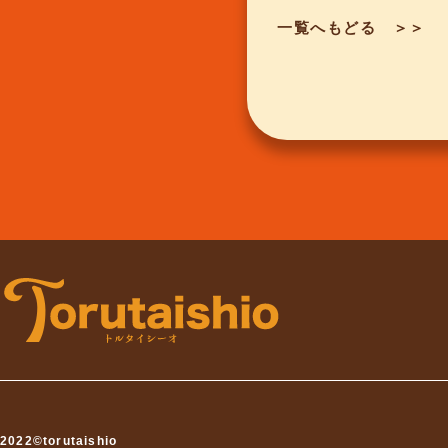
一覧へもどる ＞＞
2022©torutaishio