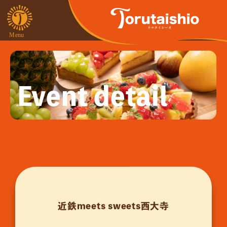
Event detail
近鉄meets sweets西大寺