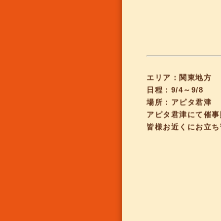
エリア：関東地方
日程：9/4～9/8
場所：アピタ君津
アピタ君津にて催事
皆様お近くにお立ち