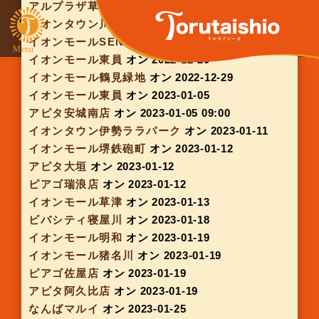
イベントカテゴリ:
岡山
イベントカテゴリ:
岡山
見つか
りませ
ごめんなさ
んでし
い。指定され
た
たアーカイブ
は見つかりま
せんでした。
イオンタウン川西
オン 2022-10-27
イオンモール鈴鹿
オン 2022-10-27
アピタ桑名
オン 2022-10-27
大丸芦屋
オン 2022-11-02
アピタ一宮
オン 2022-11-03